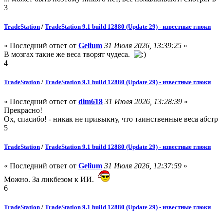
3
TradeStation
/
TradeStation 9.1 build 12880 (Update 29) - известные глюки
« Последний ответ от
Gelium
31 Июля 2026, 13:39:25
»
В мозгах такие же веса творят чудеса.
4
TradeStation
/
TradeStation 9.1 build 12880 (Update 29) - известные глюки
« Последний ответ от
dim618
31 Июля 2026, 13:28:39
»
Прекрасно!
Ох, спасибо! - никак не привыкну, что таинственные веса абстр
5
TradeStation
/
TradeStation 9.1 build 12880 (Update 29) - известные глюки
« Последний ответ от
Gelium
31 Июля 2026, 12:37:59
»
Можно. За ликбезом к ИИ.
6
TradeStation
/
TradeStation 9.1 build 12880 (Update 29) - известные глюки