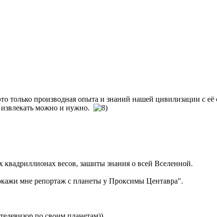
 это только производная опыта и знаний нашей цивилизации с е
у извлекать можно и нужно.
их квадриллионах весов, зашиты знания о всей Вселенной.
Покажи мне репортаж с планеты у Проксимы Центавра".
 телевизор по своим планетам))