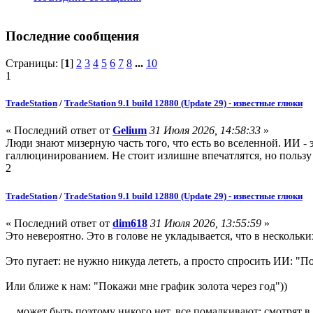
Последние сообщения
Страницы: [
1
]
2
3
4
5
6
7
8
...
10
1
TradeStation
/
TradeStation 9.1 build 12880 (Update 29) - известные глюки
« Последний ответ от
Gelium
31 Июля 2026, 14:58:33
»
Люди знают мизерную часть того, что есть во вселенной. ИИ -
галлюцинированием. Не стоит излишне впечатлятся, но польз
2
TradeStation
/
TradeStation 9.1 build 12880 (Update 29) - известные глюки
« Последний ответ от
dim618
31 Июля 2026, 13:55:59
»
Это невероятно. Это в голове не укладывается, что в нескольк
Это пугает: не нужно никуда лететь, а просто спросить ИИ: "
Или ближе к нам: "Покажи мне график золота через год"))
... может быть поэтому никого нет, все помалкивают: смотрят в