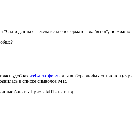
 "Окно данных" - желательно в формате "вкл/выкл", но можно и
ообще?
вилась удобная
web-платформа
для выбора любых опционов (скри
оявилась в списке символов MT5.
онные банки - Приор, МТБанк и т.д.