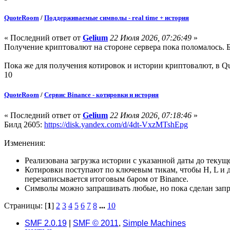
QuoteRoom
/
Поддерживаемые символы - real time + история
« Последний ответ от
Gelium
22 Июля 2026, 07:26:49
»
Получение криптовалют на стороне сервера пока поломалось. 
Пока же для получения котировок и истории криптовалют, в 
10
QuoteRoom
/
Сервис Binance - котировки и история
« Последний ответ от
Gelium
22 Июля 2026, 07:18:46
»
Билд 2605:
https://disk.yandex.com/d/4dt-VxzMTshEpg
Изменения:
Реализована загрузка истории с указанной даты до теку
Котировки поступают по ключевым тикам, чтобы H, L и 
перезаписывается итоговым баром от Binance.
Символы можно запрашивать любые, но пока сделан зап
Страницы: [
1
]
2
3
4
5
6
7
8
...
10
SMF 2.0.19
|
SMF © 2011
,
Simple Machines