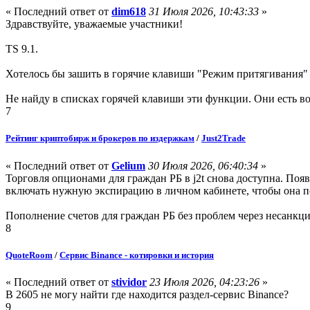
« Последний ответ от
dim618
31 Июля 2026, 10:43:33
»
Здравствуйте, уважаемые участники!
TS 9.1.
Хотелось бы зашить в горячие клавиши "Режим притягивания" и
Не найду в списках горячей клавиши эти функции. Они есть в
7
Рейтинг криптобирж и брокеров по издержкам
/
Just2Trade
« Последний ответ от
Gelium
30 Июля 2026, 06:40:34
»
Торговля опционами для граждан РБ в j2t снова доступна. Поя
включать нужную экспирацию в личном кабинете, чтобы она п
Пополнение счетов для граждан РБ без проблем через несанкци
8
QuoteRoom
/
Сервис Binance - котировки и история
« Последний ответ от
stividor
23 Июля 2026, 04:23:26
»
В 2605 не могу найти где находится раздел-сервис Binance?
9