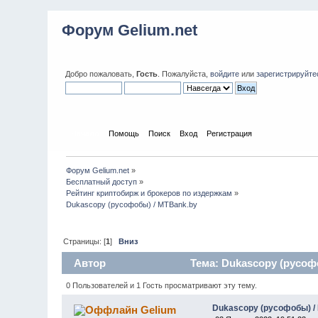
Форум Gelium.net
Добро пожаловать,
Гость
. Пожалуйста,
войдите
или
зарегистрируйте
Начало
Помощь
Поиск
Вход
Регистрация
Форум Gelium.net
»
Бесплатный доступ
»
Рейтинг криптобирж и брокеров по издержкам
»
Dukascopy (русофобы) / MTBank.by
Страницы: [
1
]
Вниз
Автор
Тема: Dukascopy (русофо
0 Пользователей и 1 Гость просматривают эту тему.
Dukascopy (русофобы) /
Gelium