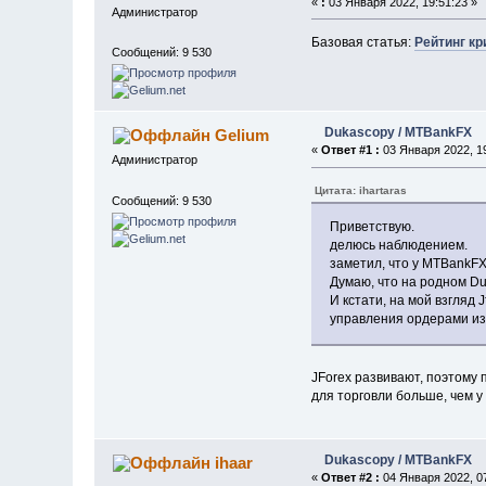
«
:
03 Января 2022, 19:51:23 »
Администратор
Базовая статья:
Рейтинг кр
Сообщений: 9 530
Dukascopy / MTBankFX
Gelium
«
Ответ #1 :
03 Января 2022, 19
Администратор
Цитата: ihartaras
Сообщений: 9 530
Приветствую.
делюсь наблюдением.
заметил, что у МTBankF
Думаю, что на родном Du
И кстати, на мой взгляд 
управления ордерами из т
JForex развивают, поэтому
для торговли больше, чем у
Dukascopy / MTBankFX
ihaar
«
Ответ #2 :
04 Января 2022, 07