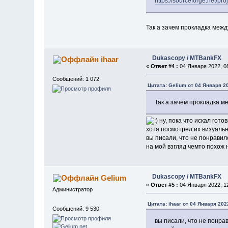
https://sourceforge.net/pr
Так а зачем прокладка между
Dukascopy / MTBankFX
ihaar
«
Ответ #4 :
04 Января 2022, 08
Сообщений: 1 072
Цитата: Gelium от 04 Января 20
Так а зачем прокладка ме
ну, пока что искал гот
хотя посмотрел их визуальн
вы писали, что не понравилс
на мой взгляд чемто похож
Dukascopy / MTBankFX
Gelium
«
Ответ #5 :
04 Января 2022, 12
Администратор
Цитата: ihaar от 04 Января 202
Сообщений: 9 530
вы писали, что не понрав