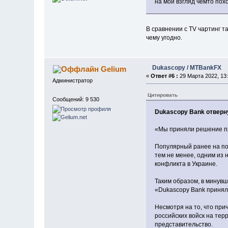
на мой взгляд чемто по
В сравнении с TV чартинг т
чему угодно.
Dukascopy / MTBankFX
Gelium
«
Ответ #6 :
29 Марта 2022, 13:
Администратор
Цитировать
Сообщений: 9 530
Dukascopy Bank отверну
«Мы приняли решение пр
Популярный ранее на по
тем не менее, одним из 
конфликта в Украине.
Таким образом, в минув
«Dukascopy Bank принял
Несмотря на то, что пр
российских войск на тер
представительство.