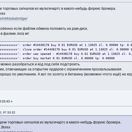
 торговых сигналов из мультичартс в какого-нибудь форекс брокера.
orex
cts/mt4dukabridge/
Особенно если файлик обмена положить на рам-диск.
 в фалике лога мт
хххххххххх': order #14438178 buy 0.01 EURUSD at 1.13025 sl: 0.00000 tp: 0.
хххххххххх': close order #14438178 buy 0.01 EURUSD at 1.13025 sl: 0.00000 
хххххххххх': order was opened : #14438178 buy 0.01 EURUSD at 1.13025 sl: 0
хххххххххх': order buy market 0.01 EURUSD sl: 0.00000 tp: 0.00000
 можно разобраться и код под себя подстроить.
ии, отвечающие за открытие ордеров с ограничением проскальзывания.
ошо по умолчанию. А вот по золоту и биткоину (возможно чтото ещё) не кор
:03:43 »
2, 07:33:22
ачи торговых сигналов из мультичартс в какого-нибудь форекс брокера.
 Jforex