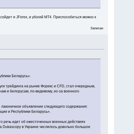
 сойдет и JForex, и убогий MT4. Приспособиться можно к
Записан
ублики Беларусь».
ги трейдинга на рынке Форекс и CFD, стал очередным,
нам и белорусам, по-видимому, из-за военного
те лаконичное объявление следующего содержания:
ции и Республики Беларусь».
то речь идет об ожесточенных военных действиях
за Dukascopy в Украине числилось довольно большое