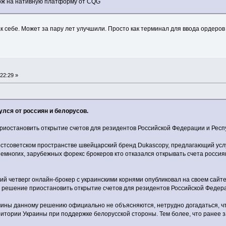
хож на нативную платформу от CQG
ак себе. Может за пару лет улучшили. Просто как терминал для ввода ордеров
22:29 »
лся от россиян и белорусов.
иостановить открытие счетов для резидентов Российской Федерации и Респ
стсоветском пространстве швейцарский бренд Dukascopy, предлагающий услу
немногих, зарубежных форекс брокеров кто отказался открывать счета россия
ший четверг онлайн-брокер с украинскими корнями опубликовал на своем сай
 решение приостановить открытие счетов для резидентов Российской Федера
ичины данному решению официально не объясняются, нетрудно догадаться, ч
ритории Украины при поддержке белорусской стороны. Тем более, что ранее 