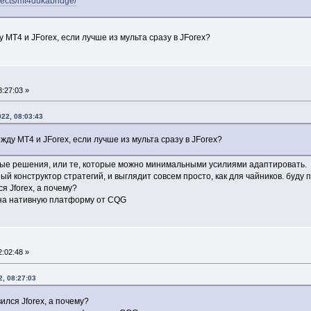
ojects/mt4dukabridge/
 MT4 и JForex, если лучше из мульта сразу в JForex?
:27:03 »
22, 08:03:43
жду MT4 и JForex, если лучше из мульта сразу в JForex?
овые решения, или те, которые можно минимальными усилиями адаптировать.
ый конструктор стратегий, и выглядит совсем просто, как для чайников. буду 
я Jforex, а почему?
 на нативную платформу от CQG
:02:48 »
2, 08:27:03
ился Jforex, а почему?