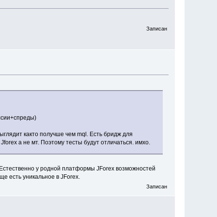
Записан
ссии+спреды)
 Выглядит както получше чем mql. Есть бридж для
Jforex а не мт. Поэтому тесты будут отличаться. имхо.
. Естественно у родной платформы JForex возможностей
ще есть уникальное в JForex.
Записан