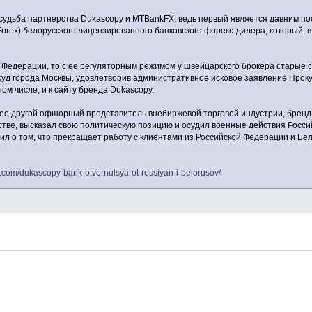
судьба партнерства Dukascopy и MTBankFX, ведь первый является давним по
orex) белорусского лицензированного банковского форекс-дилера, который, 
 Федерации, то с ее регуляторным режимом у швейцарского брокера старые с
уд города Москвы, удовлетворив административное исковое заявление Прок
том числе, и к сайту бренда Dukascopy.
нее другой офшорный представитель внебиржевой торговой индустрии, бренд 
стве, высказал свою политическую позицию и осудил военные действия Росси
вил о том, что прекращает работу с клиентами из Российской Федерации и Бел
s.com/dukascopy-bank-otvernulsya-ot-rossiyan-i-belorusov/