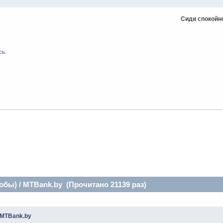
Сиди спокойно
сь
.
бы) / MTBank.by (Прочитано 21139 раз)
 MTBank.by