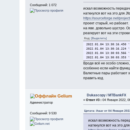
Сообщений: 1 072
искал возможность передачи
наткнулся вот на это для Jf
https://sourceforge.net/proje
проект старый, но рабоает.
на яве. довольно шустро. 
реагирует вот на эти строки
Код:
[Выделить]
2022.01.04 13:30:16.450
'
2022.01.04 13:30:16.224
'
2022.01.04 13:30:03.566
'
2022.01.04 13:30:03.353
'
Вроде всё не особо сложно,
особенно если найти функц
Валютные пары работают хор
править код.
Dukascopy / MTBankFX
Gelium
«
Ответ #3 :
04 Января 2022, 08
Администратор
Цитата: ihaar от 04 Января 202
Сообщений: 9 530
искал возможность перед
наткнулся вот на это для