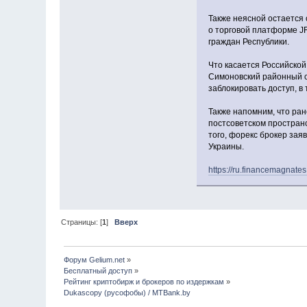
Также неясной остается 
о торговой платформе JF
граждан Республики.
Что касается Российской
Симоновский районный с
заблокировать доступ, в 
Также напомним, что ра
постсоветском простран
того, форекс брокер зая
Украины.
https://ru.financemagnate
Страницы: [
1
]
Вверх
Форум Gelium.net
»
Бесплатный доступ
»
Рейтинг криптобирж и брокеров по издержкам
»
Dukascopy (русофобы) / MTBank.by