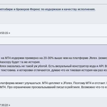
иптобирж и брокеров Форекс по издержкам и качеству исполнения.
:53:15 »
X на МТ4 издержки примерно на 20-30% выше чем на платформе Jforex. (коми
kascopy будет та же история.
Jforex оказалась не такой уж убогой. Есть визуальный конструктор кода и API.
екстовика. и котировки отличаются, думаю что их тиковая история как раз из 
 платформа может улучшаться. MT4 цепляют к JForex. Поэтому MT4 и отстает
 MT4. Про ограничение проскальзываний писал в рейтинге. Возможно что-то е
:33:22 »