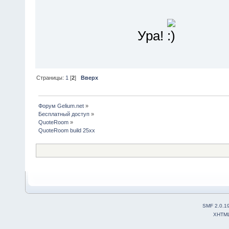
Ура!
Страницы:
1
[
2
]
Вверх
Форум Gelium.net
»
Бесплатный доступ
»
QuoteRoom
»
QuoteRoom build 25xx
SMF 2.0.1
XHTM