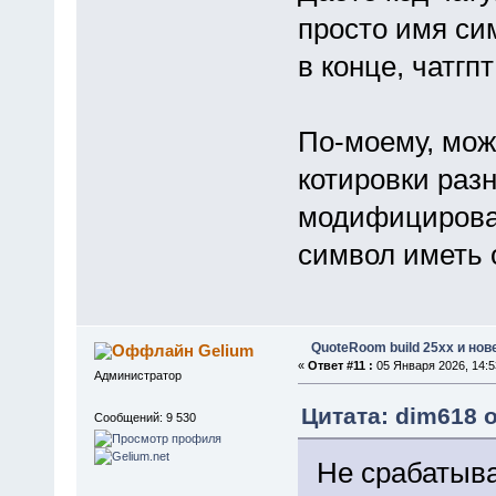
просто имя си
в конце, чатгп
По-моему, мож
котировки раз
модифицироват
символ иметь 
QuoteRoom build 25xx и нов
Gelium
«
Ответ #11 :
05 Января 2026, 14:5
Администратор
Цитата: dim618 о
Сообщений: 9 530
Не срабатыва