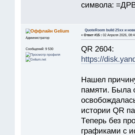
символа: =ДРВ(
QuoteRoom build 25xx и нов
Gelium
«
Ответ #15 :
02 Апреля 2026, 08:4
Администратор
QR 2604:
Сообщений: 9 530
https://disk.
Нашел причину
памяти. Была 
освобождалась
истории QR па
Теперь без про
графиками с ис