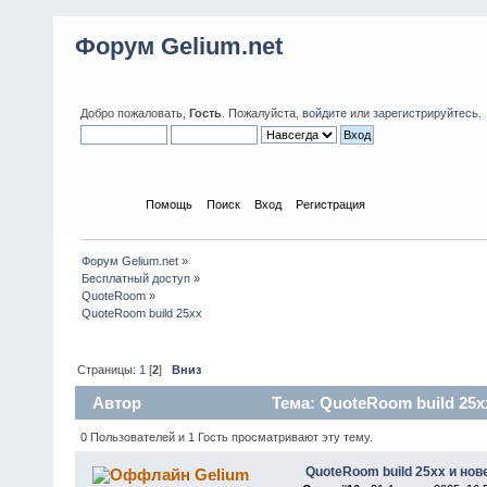
Форум Gelium.net
Добро пожаловать,
Гость
. Пожалуйста,
войдите
или
зарегистрируйтесь
.
Начало
Помощь
Поиск
Вход
Регистрация
Форум Gelium.net
»
Бесплатный доступ
»
QuoteRoom
»
QuoteRoom build 25xx
Страницы:
1
[
2
]
Вниз
Автор
Тема: QuoteRoom build 25x
0 Пользователей и 1 Гость просматривают эту тему.
QuoteRoom build 25xx и нов
Gelium