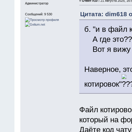
«
Ответ #10 :
21 Августа 2025, 16:
Администратор
Цитата: dim618 о
Сообщений: 9 530
б. "и в файл
А где это??
Вот я вижу -
Наверное, это
котировок"
Файл котирово
который на фо
Даёте код чату