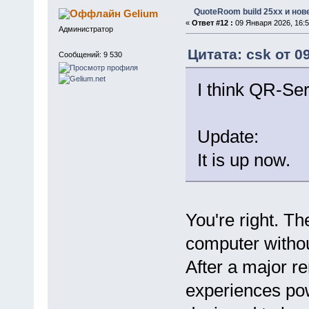
QuoteRoom build 25xx и нов
Gelium
«
Ответ #12 :
09 Января 2026, 16:5
Администратор
Цитата: csk от 0
Сообщений: 9 530
I think QR-Se
Update:
It is up now.
You're right. T
computer withou
After a major re
experiences po