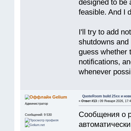
designed to be a
feasible. And I d
I'll try to add 
shutdowns and r
guess whether t
notifications, a
whenever possi
QuoteRoom build 25xx и нов
Gelium
«
Ответ #13 :
09 Января 2026, 17:4
Администратор
Сообщения о р
Сообщений: 9 530
автоматически