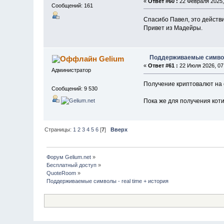
«
Ответ #60 :
22 Февраля 2025, 
Сообщений: 161
Спасибо Павел, это действ
Привет из Мадейры.
Поддерживаемые символы
Gelium
«
Ответ #61 :
22 Июля 2026, 07:
Администратор
Получение криптовалют на 
Сообщений: 9 530
Пока же для получения кот
Страницы:
1
2
3
4
5
6
[
7
]
Вверх
Форум Gelium.net
»
Бесплатный доступ
»
QuoteRoom
»
Поддерживаемые символы - real time + история