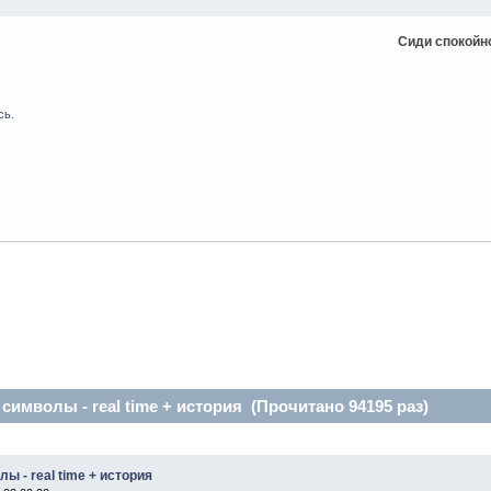
Сиди спокойно
сь
.
мволы - real time + история (Прочитано 94195 раз)
 - real time + история