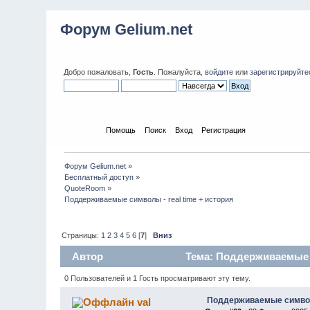
Форум Gelium.net
Добро пожаловать,
Гость
. Пожалуйста,
войдите
или
зарегистрируйте
Начало
Помощь
Поиск
Вход
Регистрация
Форум Gelium.net
»
Бесплатный доступ
»
QuoteRoom
»
Поддерживаемые символы - real time + история
Страницы:
1
2
3
4
5
6
[
7
]
Вниз
Автор
Тема: Поддерживаемые си
0 Пользователей и 1 Гость просматривают эту тему.
Поддерживаемые символы
val