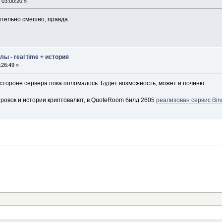
03:00:20 »
ительно смешно, правда.
 - real time + история
26:49 »
стороне сервера пока поломалось. Будет возможность, может и починю.
ировок и истории криптовалют, в QuoteRoom билд 2605
реализован сервис Bin