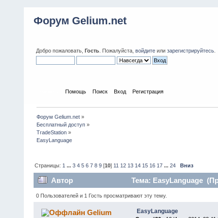
Форум Gelium.net
Добро пожаловать,
Гость
. Пожалуйста,
войдите
или
зарегистрируйтесь
.
Начало
Помощь
Поиск
Вход
Регистрация
Форум Gelium.net
»
Бесплатный доступ
»
TradeStation
»
EasyLanguage
Страницы:
1
...
3
4
5
6
7
8
9
[
10
]
11
12
13
14
15
16
17
...
24
Вниз
Автор
Тема: EasyLanguage (Пр
0 Пользователей и 1 Гость просматривают эту тему.
EasyLanguage
Gelium