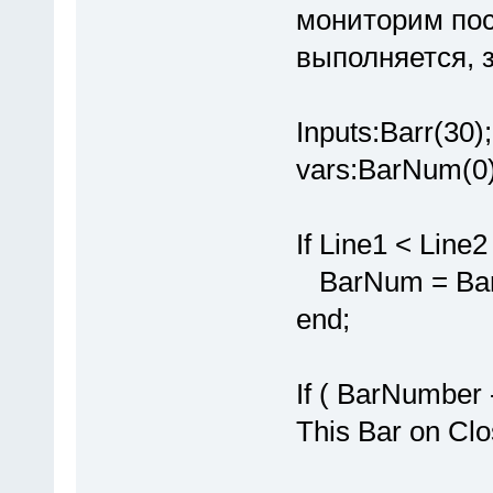
мониторим пос
выполняется, 
Inputs:Barr(30);
vars:BarNum(0)
If Line1 < Line
BarNum = Ba
end;
If ( BarNumber
This Bar on Clo