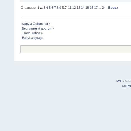
Страницы:
1
...
3
4
5
6
7
8
9
[
10
]
11
12
13
14
15
16
17
...
24
Вверх
Форум Gelium.net
»
Бесплатный доступ
»
TradeStation
»
EasyLanguage
SMF 2.0.1
XHTM