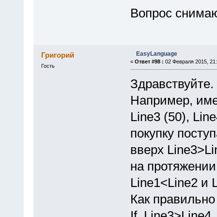
Вопрос снимаю
EasyLanguage
Григорий
«
Ответ #98 :
02 Февраля 2015, 21:
Гость
Здравствуйте.
Например, имею
Line3 (50), Li
покупку посту
вверх Line3>Li
на протяжении 
Line1<Line2 и 
Как правильно
If Line3>Line4 