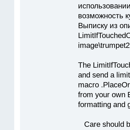
использовании
возможность к
Выписку из оп
LimitIfTouchedO
image\trumpet2.
The LimitIfTouc
and send a limit
macro .PlaceOrde
from your own 
formatting and 
Care should be 