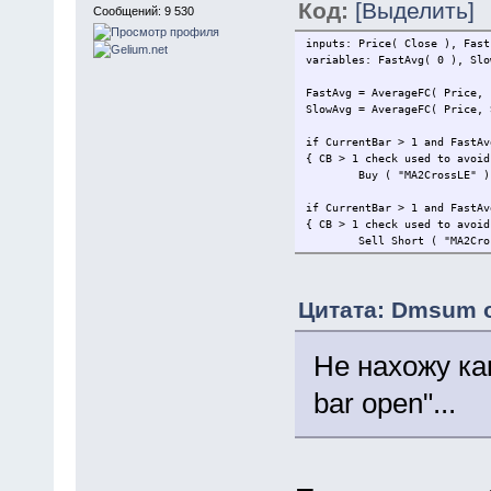
Код:
[Выделить]
Сообщений: 9 530
inputs: Price( Close ), Fast
variables: FastAvg( 0 ), Slo
FastAvg = AverageFC( Price, 
SlowAvg = AverageFC( Price, 
if CurrentBar > 1 and FastAv
{ CB > 1 check used to avoid
Buy ( "MA2CrossLE" )
if CurrentBar > 1 and FastAv
{ CB > 1 check used to avoid
Sell Short ( "MA2Cro
Цитата: Dmsum о
Не нахожу как
bar open"...