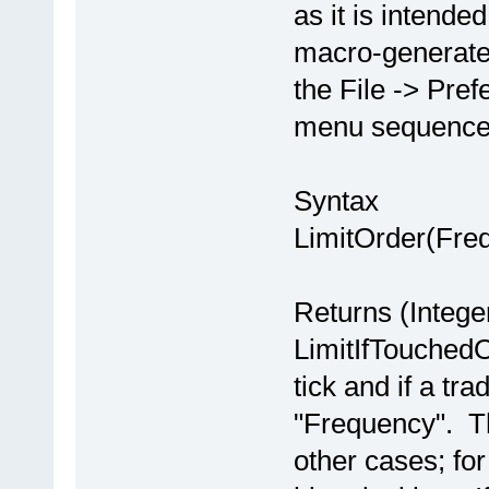
as it is intende
macro-generate
the File -> Pre
menu sequence
Syntax
LimitOrder(Fre
Returns (Intege
LimitIfTouchedOr
tick and if a tr
"Frequency". Th
other cases; for