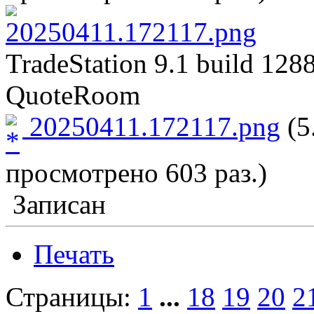
TradeStation 9.1 build 128
QuoteRoom
20250411.172117.png
(5
просмотрено 603 раз.)
Записан
Печать
Страницы:
1
...
18
19
20
2