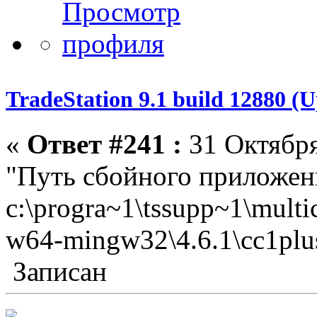
TradeStation 9.1 build 12880 
«
Ответ #241 :
31 Октября
"Путь сбойного приложен
c:\progra~1\tssupp~1\mult
w64-mingw32\4.6.1\cc1plu
Записан