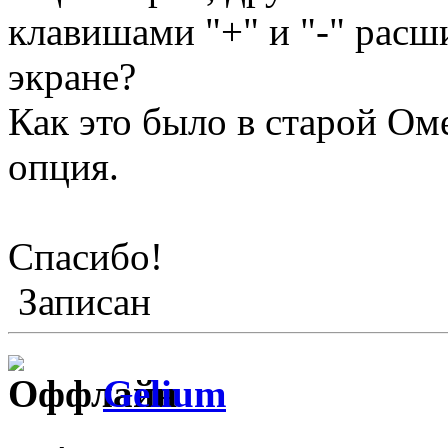
клавишами "+" и "-" расш
экране?
Как это было в старой Ом
опция.
Спасибо!
Записан
Gelium