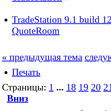
TradeStation 9.1 build 1
QuoteRoom
« предыдущая тема
следу
Печать
Страницы:
1
...
18
19
20
2
Вниз