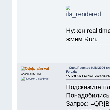
Нужен real tim
жмем Run.
QuoteRoom до build 2006 д
val
Forexite
Сообщений: 161
«
Ответ #32 :
12 Июля 2019, 03:08:
Подскажите пл
Понадобились 
Запрос: =QR|