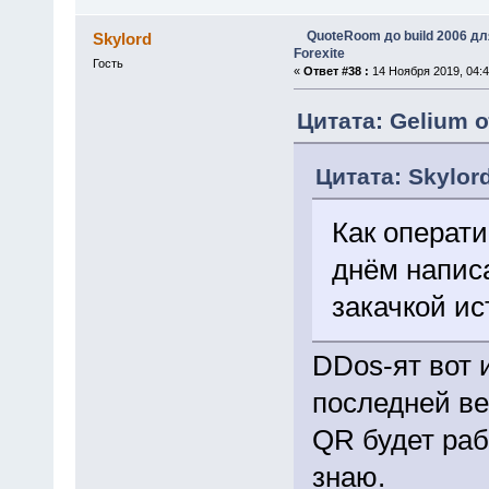
QuoteRoom до build 2006 д
Skylord
Forexite
Гость
«
Ответ #38 :
14 Ноября 2019, 04:4
Цитата: Gelium о
Цитата: Skylor
Как операти
днём напис
закачкой ис
DDos-ят вот 
последней ве
QR будет раб
знаю.