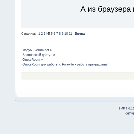
А из браузера
Страницы:
1
2
3
[
4
]
5
6
7
8
9
10
11
Вверх
Форум Gelium.net
»
Бесплатный доступ
»
QuoteRoom
»
QuoteRoom для работы с Forexite - работа прекращена!
SMF 2.0.1
XHTM