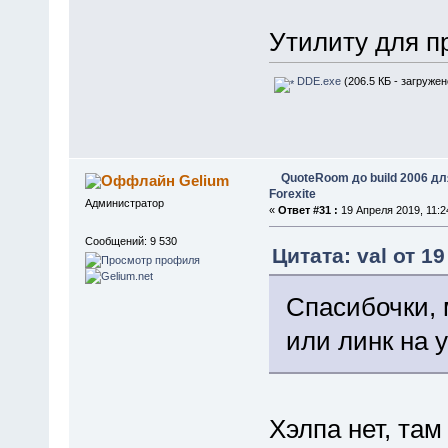
Утилиту для п
DDE.exe
(206.5 КБ - загружен
QuoteRoom до build 2006 д
Gelium
Forexite
Администратор
«
Ответ #31 :
19 Апреля 2019, 11:2
Сообщений: 9 530
Цитата: val от 1
Спасибочки, 
или линк на 
Хэлпа нет, там