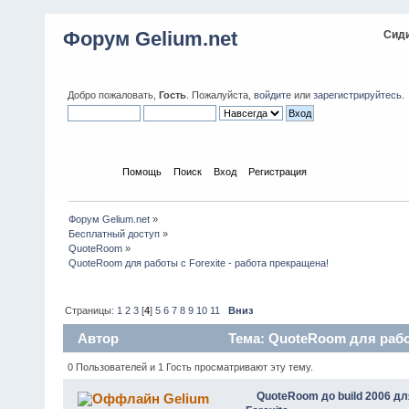
Форум Gelium.net
Сиди
Добро пожаловать,
Гость
. Пожалуйста,
войдите
или
зарегистрируйтесь
.
Начало
Помощь
Поиск
Вход
Регистрация
Форум Gelium.net
»
Бесплатный доступ
»
QuoteRoom
»
QuoteRoom для работы с Forexite - работа прекращена!
Страницы:
1
2
3
[
4
]
5
6
7
8
9
10
11
Вниз
Автор
Тема: QuoteRoom для работ
0 Пользователей и 1 Гость просматривают эту тему.
QuoteRoom до build 2006 д
Gelium