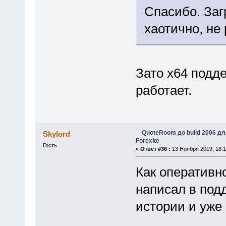
Спасибо. Заг
хаотично, не 
Зато x64 подд
работает.
QuoteRoom до build 2006 д
Skylord
Forexite
Гость
«
Ответ #36 :
13 Ноября 2019, 18:1
Как оперативн
написал в под
истории и уже