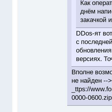
Как опера
днём напи
закачкой 
DDos-ят во
с последней
обновления
версиях. То
Вполне возмо
не найден -->
_ttps://www.f
0000-0600.zip