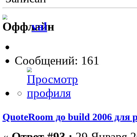
val
Сообщений: 161
QuoteRoom до build 2006 для р
«
Ответ #93 :
29 Января 2