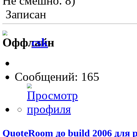
Не смешно.
Записан
csk
Сообщений: 165
QuoteRoom до build 2006 для р