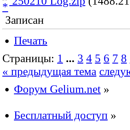
250210 Log.zip
(1488.21
Записан
Печать
Страницы:
1
...
3
4
5
6
7
8
« предыдущая тема
следу
Форум Gelium.net
»
Бесплатный доступ
»