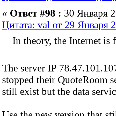
«
Ответ #98 :
30 Января 2
Цитата: val от 29 Января 
In theory, the Internet is 
The server IP 78.47.101.10
stopped their QuoteRoom se
still exist but the data servi
Use the new version that st