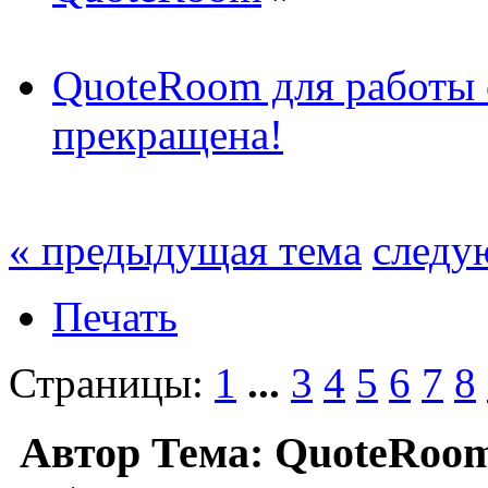
QuoteRoom для работы с
прекращена!
« предыдущая тема
следу
Печать
Страницы:
1
...
3
4
5
6
7
8
Автор
Тема: QuoteRoom 