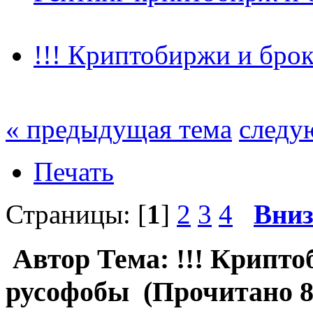
!!! Криптобиржи и бро
« предыдущая тема
следу
Печать
Страницы: [
1
]
2
3
4
Вни
Автор
Тема: !!! Крипт
русофобы (Прочитано 8