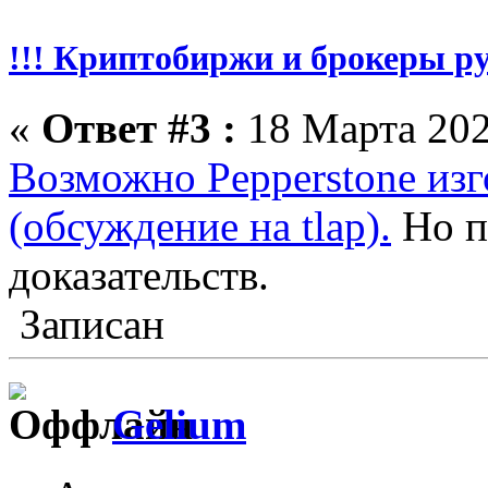
!!! Криптобиржи и брокеры р
«
Ответ #3 :
18 Марта 202
Возможно Pepperstone из
(обсуждение на tlap).
Но п
доказательств.
Записан
Gelium