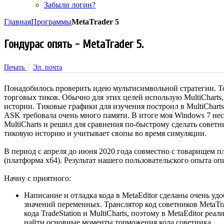
Забыли логин?
Главная
Программы
MetaTrader 5
Гондурас опять - MetaTrader 5.
Печать
Эл. почта
Понадобилось проверить идею мультисимвольной стратегии. То
торговых тиков. Обычно для этих целей использую MultiCharts
истории. Тиковые графики для изучения построил в MultiChart
ASK требовала очень много памяти. В итоге моя Windows 7 нес
MultiCharts и решил для сравнения по-быстрому сделать советн
тиковую историю и учитывает свопы во время симуляции.
В период с апреля до июня 2020 года совместно с товарищем п
(платформа x64). Результат нашего пользовательского опыта оп
Начну с приятного:
Написание и отладка кода в MetaEditor сделаны очень уд
значений переменных. Транслятор код советников MetaTra
кода TradeStation и MultiCharts, поэтому в MetaEditor 
найти основные моменты торможения кода советника.