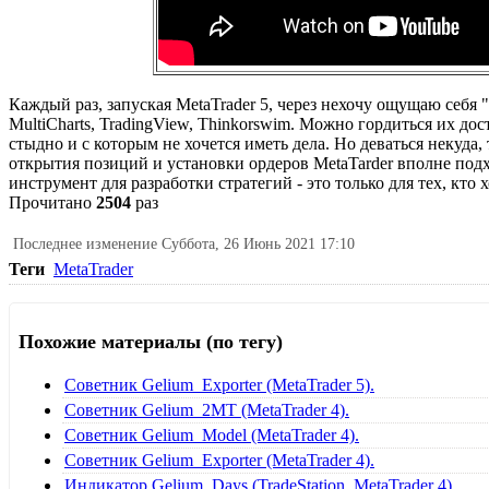
Каждый раз, запуская MetaTrader 5, через нехочу ощущаю себя
MultiCharts, TradingView, Thinkorswim. Можно гордиться их дос
стыдно и с которым не хочется иметь дела. Но деваться некуда,
открытия позиций и установки ордеров MetaTarder вполне подх
инструмент для разработки стратегий - это только для тех, кто 
Прочитано
2504
раз
Последнее изменение Суббота, 26 Июнь 2021 17:10
Теги
MetaTrader
Похожие материалы (по тегу)
Советник Gelium_Exporter (MetaTrader 5).
Советник Gelium_2MT (MetaTrader 4).
Советник Gelium_Model (MetaTrader 4).
Советник Gelium_Exporter (MetaTrader 4).
Индикатор Gelium_Days (TradeStation, MetaTrader 4).