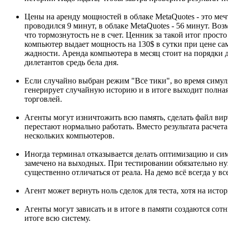
Цены на аренду мощностей в облаке MetaQuotes - это меч
проводился 9 минут, в облаке MetaQuotes - 56 минут. Во
что тормознутость не в счет. Ценник за такой итог просто
компьютер выдает мощность на 130$ в сутки при цене сам
жадности. Аренда компьютера в месяц стоит на порядки д
дилетантов средь бела дня.
Если случайно выбран режим "Все тики", во время симул
генерирует случайную историю и в итоге выходит полная 
торговлей.
Агенты могут изничтожить всю память, сделать файл вирт
перестают нормально работать. Вместо результата расчета
нескольких компьютеров.
Иногда терминал отказывается делать оптимизацию и сим
замечено на выходных. При тестировании обязательно нуж
существенно отличаться от реала. На демо всё всегда у вс
Агент может вернуть ноль сделок для теста, хотя на ист
Агенты могут зависать и в итоге в памяти создаются сотн
итоге всю систему.