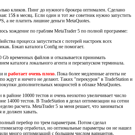
колько кликов. Пинг до нужного брокера оптимален. Сделано
ая: 15$ в месяц. Если один и тот же советник нужно запустить
S, а не платить лишние деньги MetaQuotes.
алось хождение по граблям MetaTrader 5 по полной программе:
ийства процесса запуститься с потерей настроек всех
как. Бэкап каталога Config не помогает.
40 Gb временных файлов и отказывается принимать
нием каталога локального агента и перезапуском терминала.
ки и
работает очень плохо
. Пока более медленные агенты не
о ждут и ничего не делают. Таких "перекуров" в TradeStation и
я покупки дополнительных мощностей в облаке MetaQuotes.
 в районе 10000 тестов и очень неохотно увеличивает число
е 14000 тестов. В TradeStation я делал оптимизации на сотни
делю расчета. MetaTrader 5 за меня решает, что заниматься
я и должен хавать.
 полный перебор по трем параметрам. Потом сделал
тимизатор отработал, но оптимальные параметры он не нашел
дили много оптимизаций с большим числом вариантов.