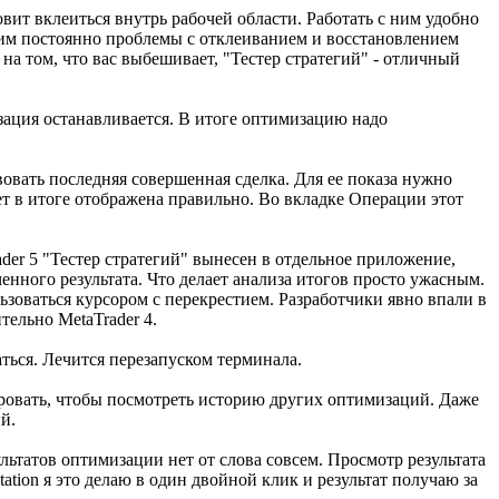
вит вклеиться внутрь рабочей области. Работать с ним удобно
 ним постоянно проблемы с отклеиванием и восстановлением
на том, что вас выбешивает, "Тестер стратегий" - отличный
зация останавливается. В итоге оптимизацию надо
вовать последняя совершенная сделка. Для ее показа нужно
ет в итоге отображена правильно. Во вкладке Операции этот
ader 5 "Тестер стратегий" вынесен в отдельное приложение,
нного результата. Что делает анализа итогов просто ужасным.
зоваться курсором с перекрестием. Разработчики явно впали в
тельно MetaTrader 4.
ься. Лечится перезапуском терминала.
ровать, чтобы посмотреть историю других оптимизаций. Даже
й.
льтатов оптимизации нет от слова совсем. Просмотр результата
tation я это делаю в один двойной клик и результат получаю за