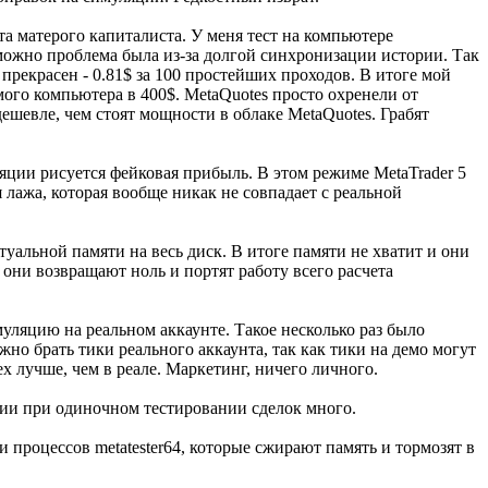
та матерого капиталиста. У меня тест на компьютере
зможно проблема была из-за долгой синхронизации истории. Так
 прекрасен - 0.81$ за 100 простейших проходов. В итоге мой
ого компьютера в 400$. MetaQuotes просто охренели от
ешевле, чем стоят мощности в облаке MetaQuotes. Грабят
яции рисуется фейковая прибыль. В этом режиме MetaTrader 5
лажа, которая вообще никак не совпадает с реальной
уальной памяти на весь диск. В итоге памяти не хватит и они
 они возвращают ноль и портят работу всего расчета
уляцию на реальном аккаунте. Такое несколько раз было
но брать тики реального аккаунта, так как тики на демо могут
ех лучше, чем в реале. Маркетинг, ничего личного.
ории при одиночном тестировании сделок много.
и процессов metatester64, которые сжирают память и тормозят в