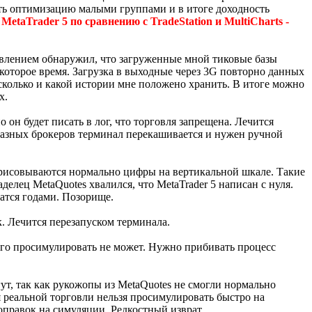
ать оптимизацию малыми группами и в итоге доходность
etaTrader 5 по сравнению с TradeStation и MultiCharts -
ивлением обнаружил, что загруженные мной тиковые базы
некоторое время. Загрузка в выходные через 3G повторно данных
сколько и какой истории мне положено хранить. В итоге можно
х.
 он будет писать в лог, что торговля запрещена. Лечится
разных брокеров терминал перекашивается и нужен ручной
отрисовываются нормально цифры на вертикальной шкале. Такие
делец MetaQuotes хвалился, что MetaTrader 5 написан с нуля.
чатся годами. Позорище.
. Лечится перезапуском терминала.
ичего просимулировать не может. Нужно прибивать процесс
ут, так как рукожопы из MetaQuotes не смогли нормально
я реальной торговли нельзя просимулировать быстро на
поправок на симуляции. Редкостный изврат.