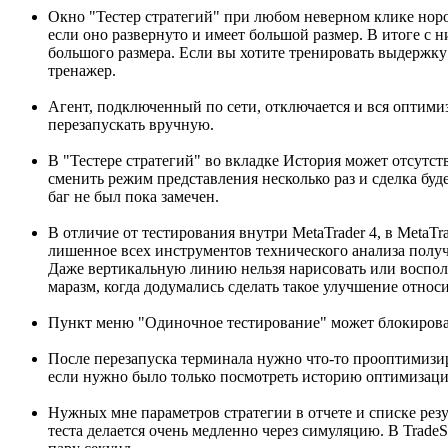
Окно "Тестер стратегий" при любом неверном клике норо
если оно развернуто и имеет большой размер. В итоге с
большого размера. Если вы хотите тренировать выдержку 
тренажер.
Агент, подключенный по сети, отключается и вся оптими
перезапускать вручную.
В "Тестере стратегий" во вкладке История может отсутст
сменить режим представления несколько раз и сделка буд
баг не был пока замечен.
В отличие от тестирования внутри MetaTrader 4, в MetaTr
лишенное всех инструментов технического анализа получе
Даже вертикальную линию нельзя нарисовать или восполь
маразм, когда додумались сделать такое улучшение относи
Пункт меню "Одиночное тестирование" может блокироват
После перезапуска терминала нужно что-то прооптимизи
если нужно было только посмотреть историю оптимизаци
Нужных мне параметров стратегии в отчете и списке резу
теста делается очень медленно через симуляцию. В TradeS