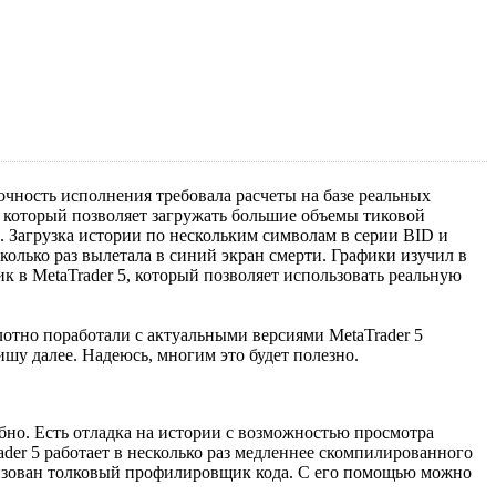
чность исполнения требовала расчеты на базе реальных
, который позволяет загружать большие объемы тиковой
s. Загрузка истории по нескольким символам в серии BID и
колько раз вылетала в синий экран смерти. Графики изучил в
ик в MetaTrader 5, который позволяет использовать реальную
лотно поработали с актуальными версиями MetaTrader 5
ишу далее. Надеюсь, многим это будет полезно.
обно. Есть отладка на истории с возможностью просмотра
der 5 работает в несколько раз медленнее скомпилированного
реализован толковый профилировщик кода. С его помощью можно