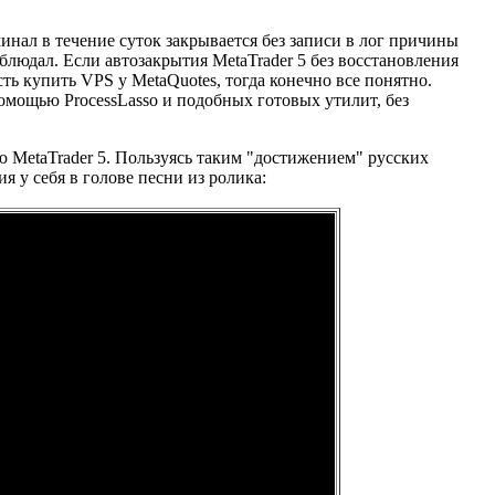
минал в течение суток закрывается без записи в лог причины
аблюдал. Если автозакрытия MetaTrader 5 без восстановления
ть купить VPS у MetaQuotes, тогда конечно все понятно.
омощью ProcessLasso и подобных готовых утилит, без
ю MetaTrader 5. Пользуясь таким "достижением" русских
я у себя в голове песни из ролика: