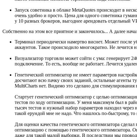
Запуск советника в облаке MetaQuotes происходит в нес
очень удобно и просто. Цена для одного советника гуманн
у 10 разных брокеров, выгоднее арендовать отдельный VP
Собственно на этом все приятное и закончилось... А далее нач
Терминал периодически намертво виснет. Может после уб
аккаунтов. Такое происходило многократно. Не лечится ни
Визуализатор торговли может сойти с ума: генерирует 2
подключение. То есть, вообще не работает. Лечится удале
Генетический оптимизатор не имеет параметров настрой
досчитают всю пачку своих заданий, остальные агенты туп
MultiCharts нет. Видимо это сделано для стимулировани
Стартует генетический оптимизатор с целью оптимизации
тестов по ходу оптимизации. У меня максимум был в район
тысяч тестов и нужный набор параметров находил через не
такой ерундой мне не надо. Что нашлось по-быстрому, то 
Для оценки качества генетического оптимизатора сделал
оптимизацию с помощью генетического оптимизатора. Оп
даже для такой малой выборки. В последствии мы прово