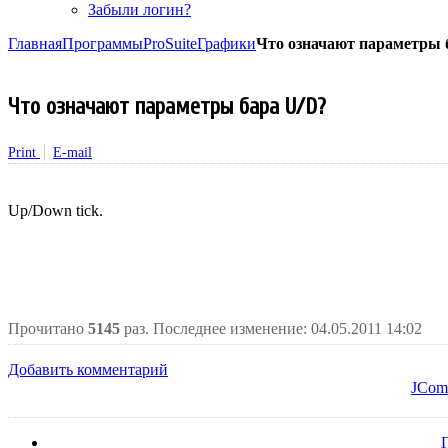
Забыли логин?
Главная
Программы
ProSuite
Графики
Что означают параметры 
Что означают параметры бара U/D?
Print
E-mail
Up/Down tick.
Прочитано
5145
раз.
Последнее изменение: 04.05.2011 14:02
Добавить комментарий
JCom