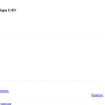
бара U/D?
ments
Наверх
Главная