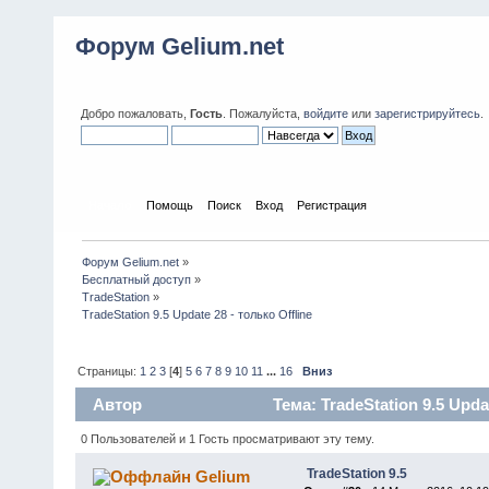
Форум Gelium.net
Добро пожаловать,
Гость
. Пожалуйста,
войдите
или
зарегистрируйтесь
.
Начало
Помощь
Поиск
Вход
Регистрация
Форум Gelium.net
»
Бесплатный доступ
»
TradeStation
»
TradeStation 9.5 Update 28 - только Offline
Страницы:
1
2
3
[
4
]
5
6
7
8
9
10
11
...
16
Вниз
Автор
Тема: TradeStation 9.5 Upda
0 Пользователей и 1 Гость просматривают эту тему.
TradeStation 9.5
Gelium