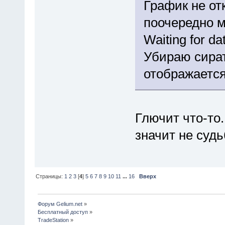
График не от
поочередно м
Waiting for dat
Убираю сират
отображается
Глючит что-то.
значит не судь
Страницы:
1
2
3
[
4
]
5
6
7
8
9
10
11
...
16
Вверх
Форум Gelium.net
»
Бесплатный доступ
»
TradeStation
»