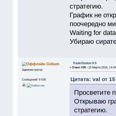
стратегию.
График не отк
поочередно ми
Waiting for data.
Убираю сирате
TradeStation 9.5
Gelium
«
Ответ #39 :
15 Марта 2016, 14:34
Администратор
Цитата: val от 1
Сообщений: 9 530
Просветите п
Открываю гр
стратегию.